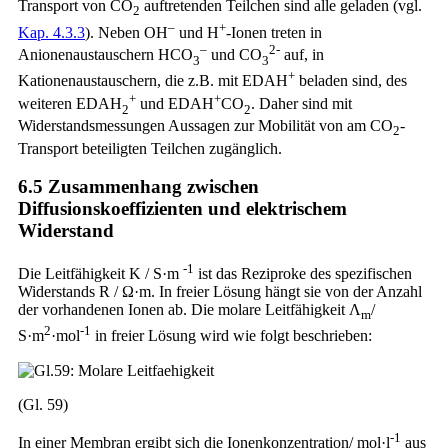
Transport von CO
auftretenden Teilchen sind alle geladen (vgl.
2
–
+
Kap. 4.3.3
). Neben OH
und H
-Ionen treten in
–
2-
Anionenaustauschern HCO
und CO
auf, in
3
3
+
Kationenaustauschern, die z.B. mit EDAH
beladen sind, des
+
+
weiteren EDAH
und EDAH
CO
. Daher sind mit
2
2
Widerstandsmessungen Aussagen zur Mobilität von am CO
-
2
Transport beteiligten Teilchen zugänglich.
6.5 Zusammenhang zwischen
Diffusionskoeffizienten und elektrischem
Widerstand
-1
Die Leitfähigkeit Κ / S·m
ist das Reziproke des spezifischen
Widerstands R / Ω·m. In freier Lösung hängt sie von der Anzahl
der vorhandenen Ionen ab. Die molare Leitfähigkeit Λ
/
m
2
-1
S·m
·mol
in freier Lösung wird wie folgt beschrieben:
(Gl. 59)
-1
In einer Membran ergibt sich die Ionenkonzentration/ mol·l
aus