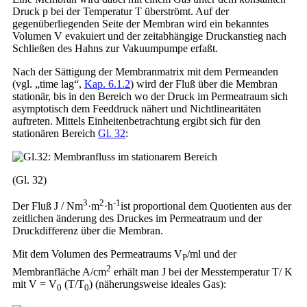
Druck p bei der Temperatur T überströmt. Auf der
gegenüberliegenden Seite der Membran wird ein bekanntes
Volumen V evakuiert und der zeitabhängige Druckanstieg nach
Schließen des Hahns zur Vakuumpumpe erfaßt.
Nach der Sättigung der Membranmatrix mit dem Permeanden
(vgl. „time lag“,
Kap. 6.1.2
) wird der Fluß über die Membran
stationär, bis in den Bereich wo der Druck im Permeatraum sich
asymptotisch dem Feeddruck nähert und Nichtlinearitäten
auftreten. Mittels Einheitenbetrachtung ergibt sich für den
stationären Bereich
Gl. 32
:
(Gl. 32)
3
2
-1
Der Fluß J / Nm
·m
·h
ist proportional dem Quotienten aus der
zeitlichen änderung des Druckes im Permeatraum und der
Druckdifferenz über die Membran.
Mit dem Volumen des Permeatraums V
/ml und der
P
2
Membranfläche A/cm
erhält man J bei der Messtemperatur T/ K
mit V = V
(T/T
) (näherungsweise ideales Gas):
0
0