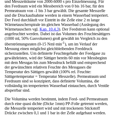
und Messzeiträume von 2000-6000 s pro Einzelmessung. Für
den Feedraum wird ein Messbereich von 0 bis 16 bar, für den
Permeatraum von -1 bis 3 bar gewählt. Die gesamte Messzelle
und die Druckaufnahme werden in einem Wasserbad temperiert.
Der Feed durchläuft vor Eintritt in die Zelle eine 2 m lange
Wärmetauscherspirale im gleichen Wasserbad (Auslegung des
Wärmetauschers vgl.
Kap. 10.4.3
). Der Feedstrom kann optional
angefeuchtet werden. Dabei ist das Volumen des Feuchtesättigers
(1000 ml, 50% Gasvolumen) groß gewählt im Vergleich zu den
-1
überströmungsraten (0-15 Nml·min
), um im Verlauf der
Messung einen möglichst gleichbleibenden Feeddruck
sicherzustellen. Um definierte Feuchtegehalte der Feedgase zu
gewährleisten, wird der Sättiger bereits 60 min vor Messbeginn
mit dem Messgas bis zum Messdruck befüllt und entsprechend
der gewünschten relativen Feuchte des Messgases die
Temperatur des Sättigers gewählt (100% rel. Feuchte:
Sättigertemperatur = Temperatur Messzelle). Permeatraum und
Feedraum sind so konzipiert, dass definierte Volumina, die
vollständig im temperierten Wasserbad eintauchen, durch Ventile
absperrbar sind.
Die Volumina werden bestimmt, indem Feed- und Permeatraum
durch eine quasi dichte (Dicke 1mm) PP-Folie getrennt werden,
die Messzelle temperiert wird und mit trockenem Stickstoff
Drücke zwischen 0,1 und 1 bar in der Zelle aufgebaut werden.