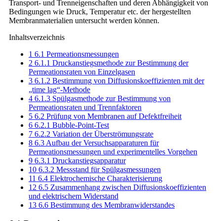
Transport- und Trenneigenschaften und deren Abhängigkeit von
Bedingungen wie Druck, Temperatur etc. der hergestellten
Membranmaterialien untersucht werden können.
Inhaltsverzeichnis
1
6.1 Permeationsmessungen
2
6.1.1 Druckanstiegsmethode zur Bestimmung der
Permeationsraten von Einzelgasen
3
6.1.2 Bestimmung von Diffusionskoeffizienten mit der
„time lag“-Methode
4
6.1.3 Spülgasmethode zur Bestimmung von
Permeationsraten und Trennfaktoren
5
6.2 Prüfung von Membranen auf Defektfreiheit
6
6.2.1 Bubble-Point-Test
7
6.2.2 Variation der Überströmungsrate
8
6.3 Aufbau der Versuchsapparaturen für
Permeationsmessungen und experimentelles Vorgehen
9
6.3.1 Druckanstiegsapparatur
10
6.3.2 Messstand für Spülgasmessungen
11
6.4 Elektrochemische Charakterisierung
12
6.5 Zusammenhang zwischen Diffusionskoeffizienten
und elektrischem Widerstand
13
6.6 Bestimmung des Membranwiderstandes