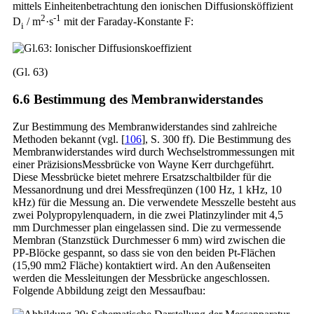
mittels Einheitenbetrachtung den ionischen Diffusionsköffizient
2
-1
D
/ m
·s
mit der Faraday-Konstante F:
i
(Gl. 63)
6.6 Bestimmung des Membranwiderstandes
Zur Bestimmung des Membranwiderstandes sind zahlreiche
Methoden bekannt (vgl. [
106
], S. 300 ff). Die Bestimmung des
Membranwiderstandes wird durch Wechselstrommessungen mit
einer PräzisionsMessbrücke von Wayne Kerr durchgeführt.
Diese Messbrücke bietet mehrere Ersatzschaltbilder für die
Messanordnung und drei Messfreqünzen (100 Hz, 1 kHz, 10
kHz) für die Messung an. Die verwendete Messzelle besteht aus
zwei Polypropylenquadern, in die zwei Platinzylinder mit 4,5
mm Durchmesser plan eingelassen sind. Die zu vermessende
Membran (Stanzstück Durchmesser 6 mm) wird zwischen die
PP-Blöcke gespannt, so dass sie von den beiden Pt-Flächen
(15,90 mm2 Fläche) kontaktiert wird. An den Außenseiten
werden die Messleitungen der Messbrücke angeschlossen.
Folgende Abbildung zeigt den Messaufbau: