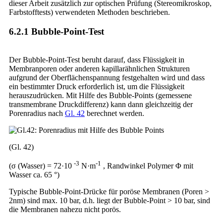
dieser Arbeit zusätzlich zur optischen Prüfung (Stereomikroskop,
Farbstofftests) verwendeten Methoden beschrieben.
6.2.1 Bubble-Point-Test
Der Bubble-Point-Test beruht darauf, dass Flüssigkeit in
Membranporen oder anderen kapillarähnlichen Strukturen
aufgrund der Oberflächenspannung festgehalten wird und dass
ein bestimmter Druck erforderlich ist, um die Flüssigkeit
herauszudrücken. Mit Hilfe des Bubble-Points (gemessene
transmembrane Druckdifferenz) kann dann gleichzeitig der
Porenradius nach
Gl. 42
berechnet werden.
(Gl. 42)
-3
-1
(σ (Wasser) = 72·10
N·m
, Randwinkel Polymer Φ mit
Wasser ca. 65 °)
Typische Bubble-Point-Drücke für poröse Membranen (Poren >
2nm) sind max. 10 bar, d.h. liegt der Bubble-Point > 10 bar, sind
die Membranen nahezu nicht porös.