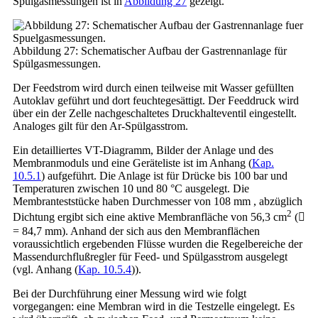
Spülgasmessungen ist in
Abbildung 27
gezeigt.
Abbildung 27: Schematischer Aufbau der Gastrennanlage für
Spülgasmessungen.
Der Feedstrom wird durch einen teilweise mit Wasser gefüllten
Autoklav geführt und dort feuchtegesättigt. Der Feeddruck wird
über ein der Zelle nachgeschaltetes Druckhalteventil eingestellt.
Analoges gilt für den Ar-Spülgasstrom.
Ein detailliertes VT-Diagramm, Bilder der Anlage und des
Membranmoduls und eine Geräteliste ist im Anhang (
Kap.
10.5.1
) aufgeführt. Die Anlage ist für Drücke bis 100 bar und
Temperaturen zwischen 10 und 80 °C ausgelegt. Die
Membranteststücke haben Durchmesser von 108 mm , abzüglich
2
Dichtung ergibt sich eine aktive Membranfläche von 56,3 cm
(
= 84,7 mm). Anhand der sich aus den Membranflächen
voraussichtlich ergebenden Flüsse wurden die Regelbereiche der
Massendurchflußregler für Feed- und Spülgasstrom ausgelegt
(vgl. Anhang (
Kap. 10.5.4
)).
Bei der Durchführung einer Messung wird wie folgt
vorgegangen: eine Membran wird in die Testzelle eingelegt. Es