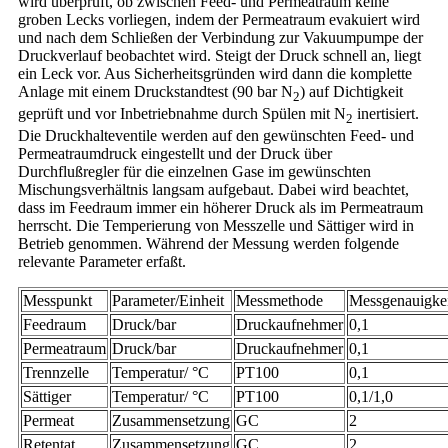
wird überprüft, ob zwischen Feed- und Permeatraum keine
groben Lecks vorliegen, indem der Permeatraum evakuiert wird
und nach dem Schließen der Verbindung zur Vakuumpumpe der
Druckverlauf beobachtet wird. Steigt der Druck schnell an, liegt
ein Leck vor. Aus Sicherheitsgründen wird dann die komplette
Anlage mit einem Druckstandtest (90 bar N
) auf Dichtigkeit
2
geprüft und vor Inbetriebnahme durch Spülen mit N
inertisiert.
2
Die Druckhalteventile werden auf den gewünschten Feed- und
Permeatraumdruck eingestellt und der Druck über
Durchflußregler für die einzelnen Gase im gewünschten
Mischungsverhältnis langsam aufgebaut. Dabei wird beachtet,
dass im Feedraum immer ein höherer Druck als im Permeatraum
herrscht. Die Temperierung von Messzelle und Sättiger wird in
Betrieb genommen. Während der Messung werden folgende
relevante Parameter erfaßt.
Messpunkt
Parameter/Einheit
Messmethode
Messgenauigke
Feedraum
Druck/bar
Druckaufnehmer
0,1
Permeatraum
Druck/bar
Druckaufnehmer
0,1
Trennzelle
Temperatur/ °C
PT100
0,1
Sättiger
Temperatur/ °C
PT100
0,1/1,0
Permeat
Zusammensetzung
GC
2
Retentat
Zusammensetzung
GC
2