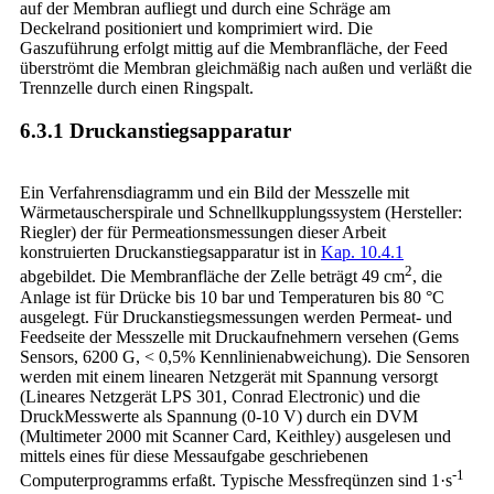
auf der Membran aufliegt und durch eine Schräge am
Deckelrand positioniert und komprimiert wird. Die
Gaszuführung erfolgt mittig auf die Membranfläche, der Feed
überströmt die Membran gleichmäßig nach außen und verläßt die
Trennzelle durch einen Ringspalt.
6.3.1 Druckanstiegsapparatur
Ein Verfahrensdiagramm und ein Bild der Messzelle mit
Wärmetauscherspirale und Schnellkupplungssystem (Hersteller:
Riegler) der für Permeationsmessungen dieser Arbeit
konstruierten Druckanstiegsapparatur ist in
Kap. 10.4.1
2
abgebildet. Die Membranfläche der Zelle beträgt 49 cm
, die
Anlage ist für Drücke bis 10 bar und Temperaturen bis 80 °C
ausgelegt. Für Druckanstiegsmessungen werden Permeat- und
Feedseite der Messzelle mit Druckaufnehmern versehen (Gems
Sensors, 6200 G, < 0,5% Kennlinienabweichung). Die Sensoren
werden mit einem linearen Netzgerät mit Spannung versorgt
(Lineares Netzgerät LPS 301, Conrad Electronic) und die
DruckMesswerte als Spannung (0-10 V) durch ein DVM
(Multimeter 2000 mit Scanner Card, Keithley) ausgelesen und
mittels eines für diese Messaufgabe geschriebenen
-1
Computerprogramms erfaßt. Typische Messfreqünzen sind 1·s