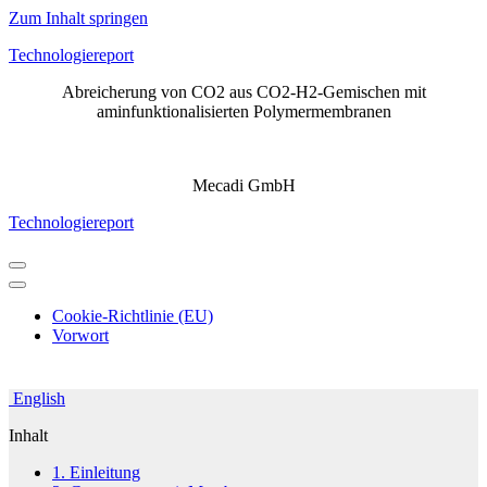
Zum Inhalt springen
Technologiereport
Abreicherung von CO2 aus CO2-H2-Gemischen mit
aminfunktionalisierten Polymermembranen
Mecadi GmbH
Technologiereport
Navigations-
Menü
Navigations-
Menü
Cookie-Richtlinie (EU)
Vorwort
English
Inhalt
1. Einleitung