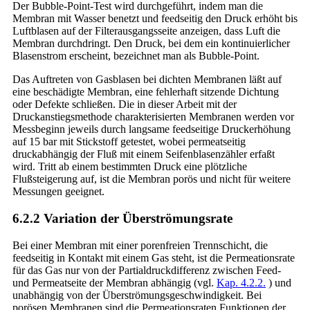
Der Bubble-Point-Test wird durchgeführt, indem man die
Membran mit Wasser benetzt und feedseitig den Druck erhöht bis
Luftblasen auf der Filterausgangsseite anzeigen, dass Luft die
Membran durchdringt. Den Druck, bei dem ein kontinuierlicher
Blasenstrom erscheint, bezeichnet man als Bubble-Point.
Das Auftreten von Gasblasen bei dichten Membranen läßt auf
eine beschädigte Membran, eine fehlerhaft sitzende Dichtung
oder Defekte schließen. Die in dieser Arbeit mit der
Druckanstiegsmethode charakterisierten Membranen werden vor
Messbeginn jeweils durch langsame feedseitige Druckerhöhung
auf 15 bar mit Stickstoff getestet, wobei permeatseitig
druckabhängig der Fluß mit einem Seifenblasenzähler erfaßt
wird. Tritt ab einem bestimmten Druck eine plötzliche
Flußsteigerung auf, ist die Membran porös und nicht für weitere
Messungen geeignet.
6.2.2 Variation der Überströmungsrate
Bei einer Membran mit einer porenfreien Trennschicht, die
feedseitig in Kontakt mit einem Gas steht, ist die Permeationsrate
für das Gas nur von der Partialdruckdifferenz zwischen Feed-
und Permeatseite der Membran abhängig (vgl.
Kap. 4.2.2.
) und
unabhängig von der Überströmungsgeschwindigkeit. Bei
porösen Membranen sind die Permeationsraten Funktionen der