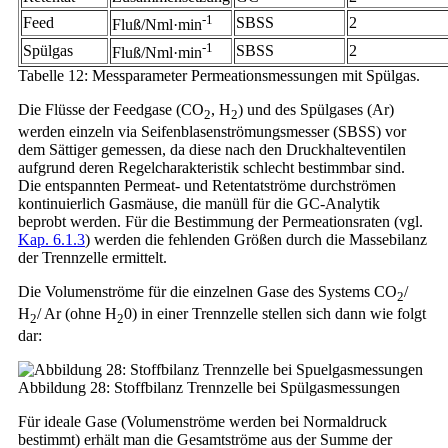
-1
Feed
SBSS
2
Fluß/Nml·min
-1
Spülgas
SBSS
2
Fluß/Nml·min
Tabelle 12: Messparameter Permeationsmessungen mit Spülgas.
Die Flüsse der Feedgase (CO
, H
) und des Spülgases (Ar)
2
2
werden einzeln via Seifenblasenströmungsmesser (SBSS) vor
dem Sättiger gemessen, da diese nach den Druckhalteventilen
aufgrund deren Regelcharakteristik schlecht bestimmbar sind.
Die entspannten Permeat- und Retentatströme durchströmen
kontinuierlich Gasmäuse, die manüll für die GC-Analytik
beprobt werden. Für die Bestimmung der Permeationsraten (vgl.
Kap. 6.1.3
) werden die fehlenden Größen durch die Massebilanz
der Trennzelle ermittelt.
Die Volumenströme für die einzelnen Gase des Systems CO
/
2
H
/ Ar (ohne H
0) in einer Trennzelle stellen sich dann wie folgt
2
2
dar:
Abbildung 28: Stoffbilanz Trennzelle bei Spülgasmessungen
Für ideale Gase (Volumenströme werden bei Normaldruck
bestimmt) erhält man die Gesamtströme aus der Summe der