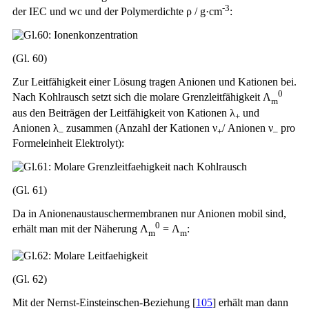
-3
der IEC und wc und der Polymerdichte ρ / g·cm
:
(Gl. 60)
Zur Leitfähigkeit einer Lösung tragen Anionen und Kationen bei.
0
Nach Kohlrausch setzt sich die molare Grenzleitfähigkeit Λ
m
aus den Beiträgen der Leitfähigkeit von Kationen λ
und
+
Anionen λ
zusammen (Anzahl der Kationen ν
/ Anionen ν
pro
–
+
–
Formeleinheit Elektrolyt):
(Gl. 61)
Da in Anionenaustauschermembranen nur Anionen mobil sind,
0
erhält man mit der Näherung Λ
= Λ
:
m
m
(Gl. 62)
Mit der Nernst-Einsteinschen-Beziehung [
105
] erhält man dann