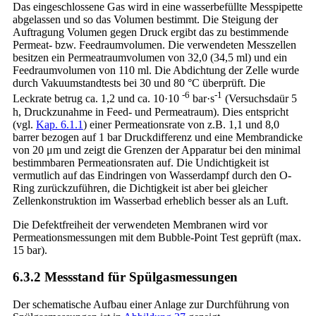
Das eingeschlossene Gas wird in eine wasserbefüllte Messpipette
abgelassen und so das Volumen bestimmt. Die Steigung der
Auftragung Volumen gegen Druck ergibt das zu bestimmende
Permeat- bzw. Feedraumvolumen. Die verwendeten Messzellen
besitzen ein Permeatraumvolumen von 32,0 (34,5 ml) und ein
Feedraumvolumen von 110 ml. Die Abdichtung der Zelle wurde
durch Vakuumstandtests bei 30 und 80 °C überprüft. Die
-6
-1
Leckrate betrug ca. 1,2 und ca. 10·10
bar·s
(Versuchsdaür 5
h, Druckzunahme in Feed- und Permeatraum). Dies entspricht
(vgl.
Kap. 6.1.1
) einer Permeationsrate von z.B. 1,1 und 8,0
barrer bezogen auf 1 bar Druckdifferenz und eine Membrandicke
von 20 μm und zeigt die Grenzen der Apparatur bei den minimal
bestimmbaren Permeationsraten auf. Die Undichtigkeit ist
vermutlich auf das Eindringen von Wasserdampf durch den O-
Ring zurückzuführen, die Dichtigkeit ist aber bei gleicher
Zellenkonstruktion im Wasserbad erheblich besser als an Luft.
Die Defektfreiheit der verwendeten Membranen wird vor
Permeationsmessungen mit dem Bubble-Point Test geprüft (max.
15 bar).
6.3.2 Messstand für Spülgasmessungen
Der schematische Aufbau einer Anlage zur Durchführung von